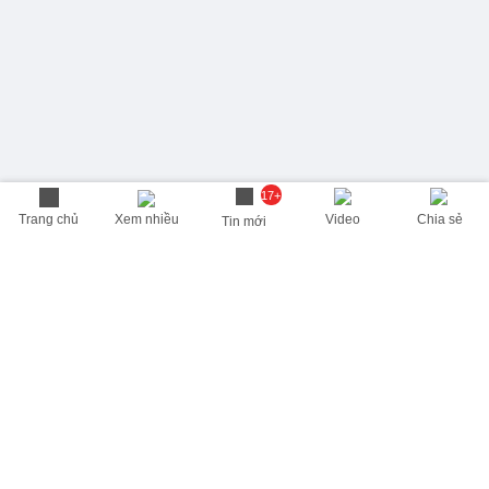
17+
Trang chủ
Xem nhiều
Video
Chia sẻ
Tin mới