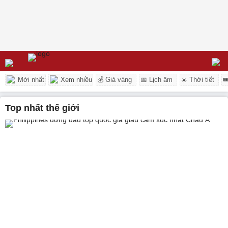
Mới nhất
Xem nhiều
💰 Giá vàng
📅 Lịch âm
☀️ Thời tiết

top nhất thế giới