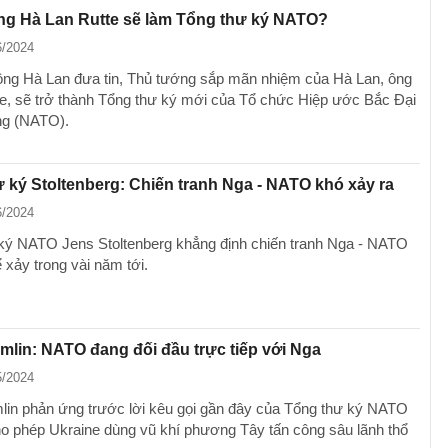
ng Hà Lan Rutte sẽ làm Tổng thư ký NATO?
6/2024
ông Hà Lan đưa tin, Thủ tướng sắp mãn nhiệm của Hà Lan, ông
e, sẽ trở thành Tổng thư ký mới của Tổ chức Hiệp ước Bắc Đại
g (NATO).
 ký Stoltenberg: Chiến tranh Nga - NATO khó xảy ra
6/2024
ký NATO Jens Stoltenberg khẳng định chiến tranh Nga - NATO
 xảy trong vài năm tới.
mlin: NATO đang đối đầu trực tiếp với Nga
5/2024
lin phản ứng trước lời kêu gọi gần đây của Tổng thư ký NATO
ho phép Ukraine dùng vũ khí phương Tây tấn công sâu lãnh thổ