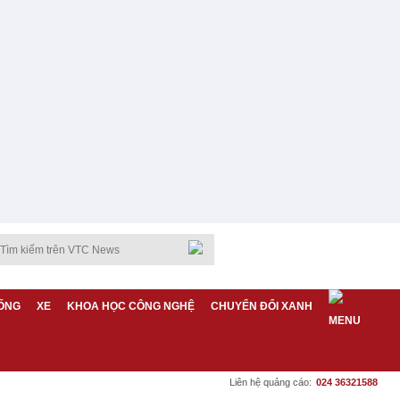
ỐNG
XE
KHOA HỌC CÔNG NGHỆ
CHUYỂN ĐỔI XANH
Liên hệ quảng cáo:
024 36321588