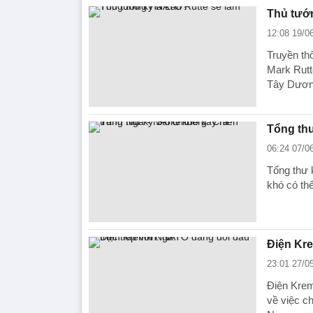
Thủ tướ
12:08 19/0
Truyền th
Mark Rutt
Tây Dươn
Tổng thư
06:24 07/0
Tổng thư 
khó có thể
Điện Kre
23:01 27/0
Điện Krem
về việc c