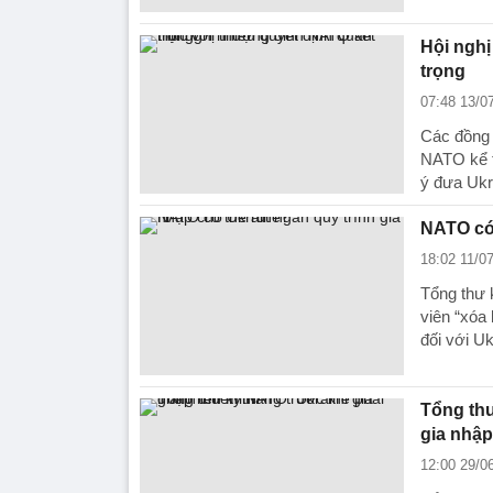
Hội nghị
trọng
07:48 13/0
Các đồng 
NATO kể t
ý đưa Uk
NATO có 
18:02 11/0
Tổng thư 
viên “xóa
đối với Uk
Tổng thư
gia nhập
12:00 29/0