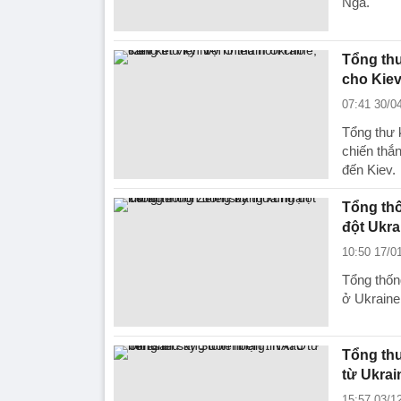
Nga.
Tổng thư
cho Kie
07:41 30/0
Tổng thư 
chiến thắ
đến Kiev.
Tổng th
đột Ukra
10:50 17/0
Tổng thốn
ở Ukraine
Tổng thư
từ Ukrai
15:57 03/1