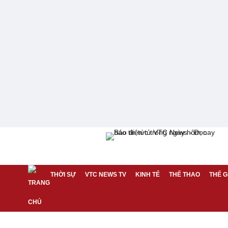
THỜI SỰ
VTC NEWS TV
KINH TẾ
THỂ THAO
THẾ G