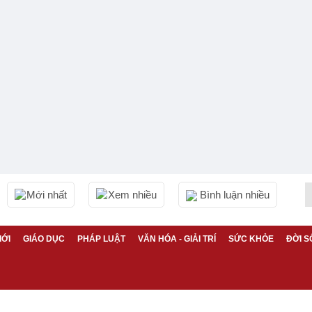
Mới nhất
Xem nhiều
Bình luận nhiều
IỚI
GIÁO DỤC
PHÁP LUẬT
VĂN HÓA - GIẢI TRÍ
SỨC KHỎE
ĐỜI S