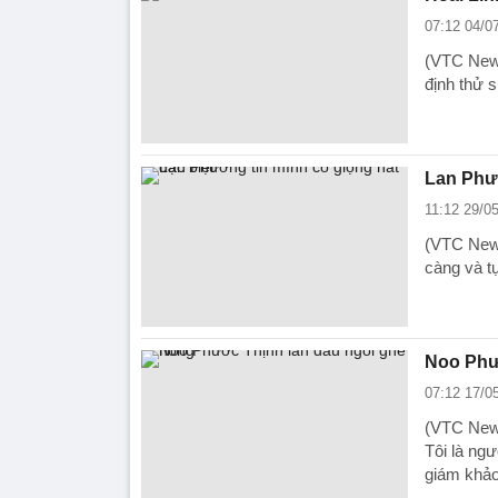
07:12 04/0
(VTC News
định thử s
Lan Phươ
11:12 29/0
(VTC News)
càng và tự
Noo Phư
07:12 17/0
(VTC News
Tôi là ngư
giám khảo