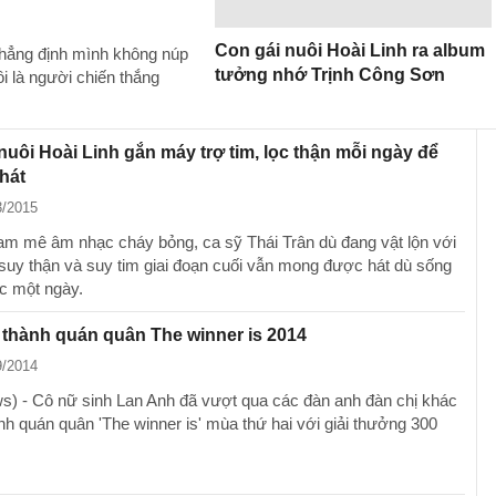
Con gái nuôi Hoài Linh ra album
khẳng định mình không núp
tưởng nhớ Trịnh Công Sơn
ôi là người chiến thắng
nuôi Hoài Linh gắn máy trợ tim, lọc thận mỗi ngày để
hát
3/2015
am mê âm nhạc cháy bỏng, ca sỹ Thái Trân dù đang vật lộn với
suy thận và suy tim giai đoạn cuối vẫn mong được hát dù sống
c một ngày.
thành quán quân The winner is 2014
9/2014
) - Cô nữ sinh Lan Anh đã vượt qua các đàn anh đàn chị khác
nh quán quân 'The winner is' mùa thứ hai với giải thưởng 300