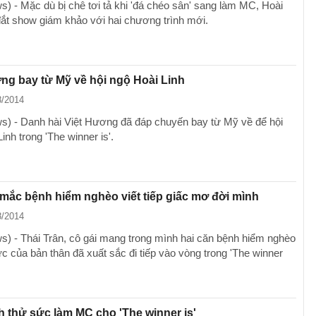
) - Mặc dù bị chê tơi tả khi 'đá chéo sân' sang làm MC, Hoài
đắt show giám khảo với hai chương trình mới.
ng bay từ Mỹ về hội ngộ Hoài Linh
8/2014
) - Danh hài Việt Hương đã đáp chuyến bay từ Mỹ về để hội
inh trong 'The winner is'.
 mắc bệnh hiểm nghèo viết tiếp giấc mơ đời mình
8/2014
) - Thái Trân, cô gái mang trong mình hai căn bệnh hiểm nghèo
c của bản thân đã xuất sắc đi tiếp vào vòng trong 'The winner
h thử sức làm MC cho 'The winner is'