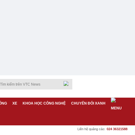
ỐNG
XE
KHOA HỌC CÔNG NGHỆ
CHUYỂN ĐỔI XANH
Liên hệ quảng cáo:
024 36321588