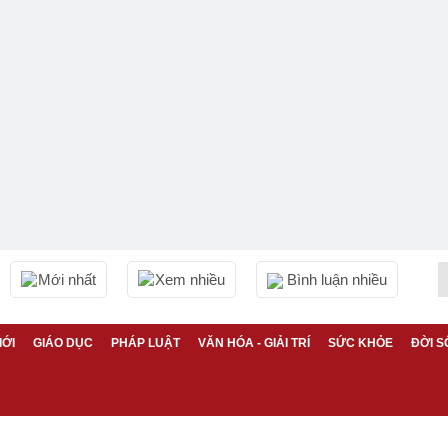
Mới nhất
Xem nhiều
Bình luận nhiều
IỚI
GIÁO DỤC
PHÁP LUẬT
VĂN HÓA - GIẢI TRÍ
SỨC KHỎE
ĐỜI S