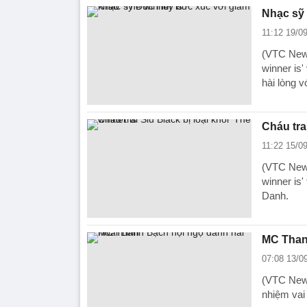
Nhạc sỹ 
11:12 19/0
(VTC News
winner is
hài lòng v
Cháu trai
11:22 15/0
(VTC News)
winner is
Danh.
MC Than
07:08 13/0
(VTC News
nhiệm vai 