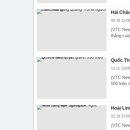
Hải Châu
08:39 11/0
(VTC News
thắng cuộ
Quốc Thi
12:11 10/0
(VTC News
550 triệu
Hoài Lin
02:24 07/0
(VTC News