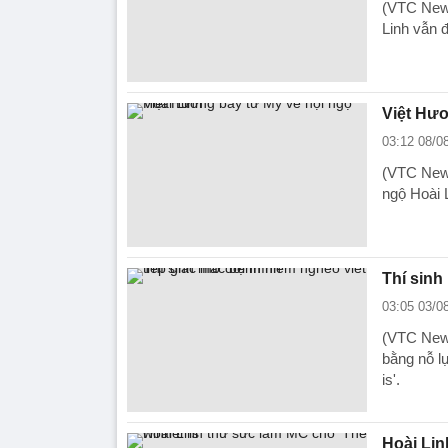
(VTC News
Linh vẫn 
Việt Hươ
03:12 08/0
(VTC News
ngộ Hoài L
Thí sinh
03:05 03/0
(VTC News
bằng nỗ lự
is'.
Hoài Lin