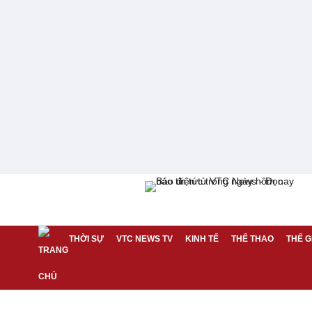
THỜI SỰ
VTC NEWS TV
KINH TẾ
THỂ THAO
THẾ G