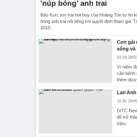
'núp bóng' anh trai
Bảo Kun, em trai hot boy của Hoàng Tôn tự tin 
bóng anh trai nổi tiếng khi quyết định tham gia 'T
2015'.
Con gái 
sống và 
03:29 28/0
Vì niềm đ
căn bệnh 
thêm đượ
Lan Anh 
10:45 29/0
(VTC News
để trở thà
triệu.