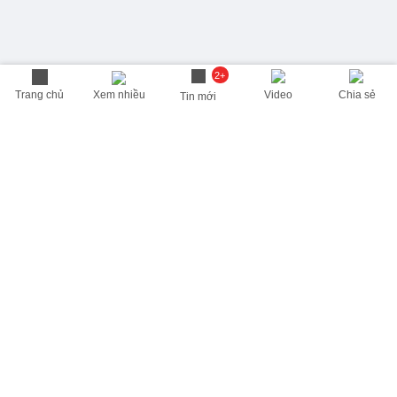
2+
Trang chủ
Xem nhiều
Video
Chia sẻ
Tin mới
THÔNG TIN HỮU ÍCH
Cập nhật nhanh các thông tin được quan tâm mỗi ngày