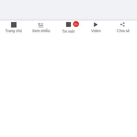
2+
Trang chủ
Xem nhiều
Video
Chia sẻ
Tin mới
THÔNG TIN HỮU ÍCH
Cập nhật nhanh các thông tin được quan tâm mỗi ngày