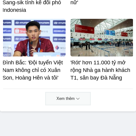
Sang-sik tính kế đối phó
nữ'
Indonesia
Đình Bắc: 'Đội tuyển Việt
'Rót' hơn 11.000 tỷ mở
Nam không chỉ có Xuân
rộng Nhà ga hành khách
Son, Hoàng Hên và tôi'
T1, sân bay Đà Nẵng
Xem thêm