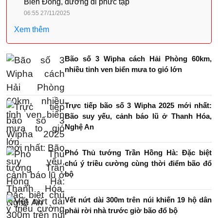
Biển Đông, đường đi phức tạp
06:55 27/11/2025
Xem thêm
Bão số 3 Wipha cách Hải Phòng 60km,
nhiều tỉnh ven biển mưa to gió lớn
Trực tiếp bão số 3 Wipha 2025 mới nhất:
Bão suy yếu, cảnh báo lũ ở Thanh Hóa,
Nghệ An
Phó Thủ tướng Trần Hồng Hà: Đặc biệt
chú ý triều cường cùng thời điểm bão đổ
bộ
Vết nứt dài 300m trên núi khiến 19 hộ dân
phải rời nhà trước giờ bão đổ bộ