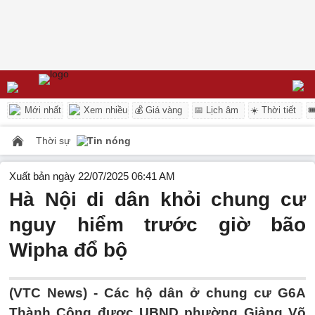
Mới nhất
Xem nhiều
💰 Giá vàng
📅 Lịch âm
☀️ Thời tiết

Thời sự
Tin nóng
Xuất bản ngày 22/07/2025 06:41 AM
Hà Nội di dân khỏi chung cư
nguy hiểm trước giờ bão
Wipha đổ bộ
(VTC News) -
Các hộ dân ở chung cư G6A
Thành Công được UBND phường Giảng Võ