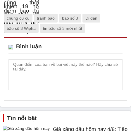
chung cư cũ
tránh bão
bão số 3
Di dân
bão số 3 Wipha
tin bão số 3 mới nhất
Bình luận
Tin nổi bật
Giá xăng dầu hôm nay 4/8: Tiếp