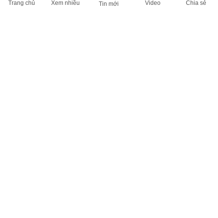
Trang chủ
Xem nhiều
Video
Chia sẻ
Tin mới
THÔNG TIN HỮU ÍCH
Cập nhật nhanh các thông tin được quan tâm mỗi ngày
Lịch âm hôm nay
Dự báo thời tiết hôm nay
Giá vàng hôm nay