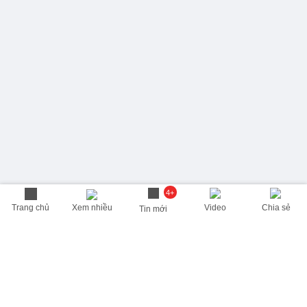
4+
Trang chủ
Xem nhiều
Video
Chia sẻ
Tin mới