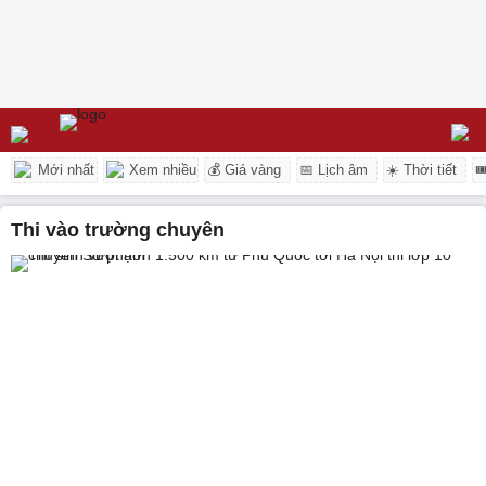
Mới nhất
Xem nhiều
💰 Giá vàng
📅 Lịch âm
☀️ Thời tiết

Thi vào trường chuyên