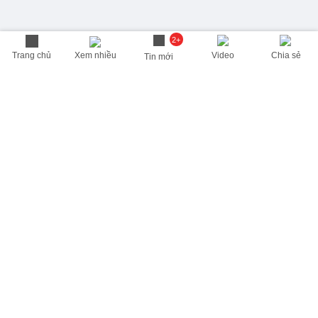
2+
Trang chủ
Xem nhiều
Video
Chia sẻ
Tin mới
THÔNG TIN HỮU ÍCH
Cập nhật nhanh các thông tin được quan tâm mỗi ngày
Lịch âm hôm nay