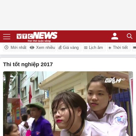
Mới nhất
Xem nhiều
💰 Giá vàng
📅 Lịch âm
☀️ Thời tiết

thi tốt nghiệp 2017