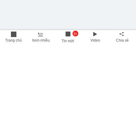
3+
Trang chủ
Xem nhiều
Video
Chia sẻ
Tin mới
THÔNG TIN HỮU ÍCH