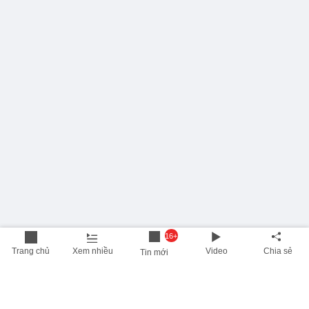
16+
Trang chủ
Xem nhiều
Video
Chia sẻ
Tin mới