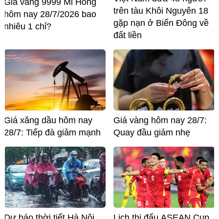
Giá vàng 9999 Mi Hồng
trên tàu Khôi Nguyên 18
hôm nay 28/7/2026 bao
gặp nạn ở Biển Đông về
nhiêu 1 chỉ?
đất liền
Giá xăng dầu hôm nay
Giá vàng hôm nay 28/7:
28/7: Tiếp đà giảm mạnh
Quay đầu giảm nhẹ
Dự báo thời tiết Hà Nội
Lịch thi đấu ASEAN Cup