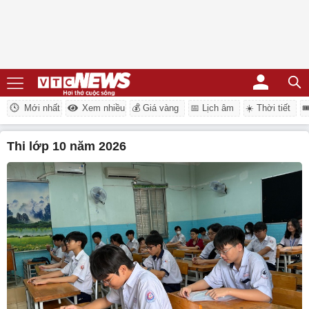
Mới nhất
Xem nhiều
💰 Giá vàng
📅 Lịch âm
☀️ Thời tiết

thi lớp 10 năm 2026