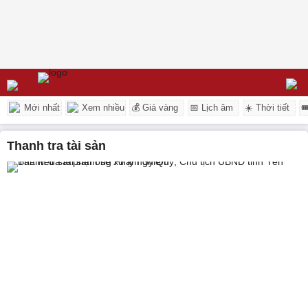
Mới nhất
Xem nhiều
💰 Giá vàng
📅 Lịch âm
☀️ Thời tiết

thanh tra tài sản