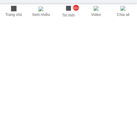
18+
Trang chủ
Xem nhiều
Video
Chia sẻ
Tin mới
THÔNG TIN HỮU ÍCH
Cập nhật nhanh các thông tin được quan tâm mỗi ngày
Lịch âm hôm nay