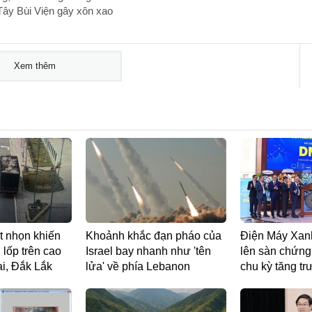
 Tây Bùi Viện gây xôn xao
Xem thêm
t nhọn khiến
Khoảnh khắc đạn pháo của
Điện Máy Xanh
g lốp trên cao
Israel bay nhanh như 'tên
lên sàn chứng
ai, Đắk Lắk
lửa' về phía Lebanon
chu kỳ tăng t