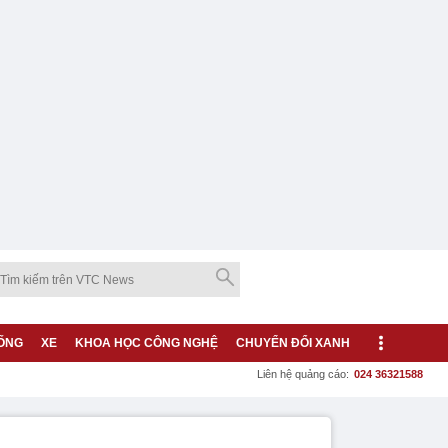
ỐNG
XE
KHOA HỌC CÔNG NGHỆ
CHUYỂN ĐỔI XANH
Liên hệ quảng cáo:
024 36321588