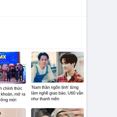
'Nam thần ngôn tình' từng
 chính thức
làm nghề giao báo, U60 vẫn
 khoán, mở ra
như thanh niên
rưởng mới