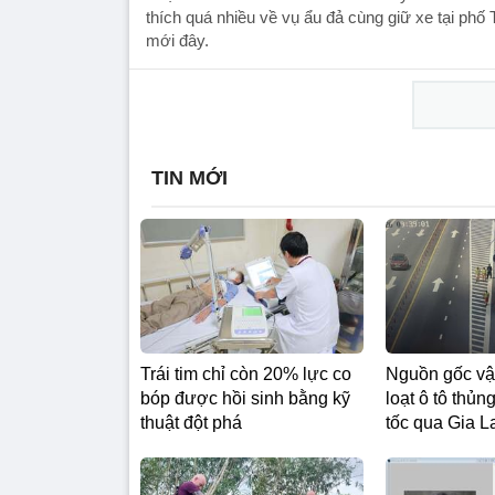
thích quá nhiều về vụ ẩu đả cùng giữ xe tại phố
mới đây.
TIN MỚI
Trái tim chỉ còn 20% lực co
Nguồn gốc vậ
bóp được hồi sinh bằng kỹ
loạt ô tô thủn
thuật đột phá
tốc qua Gia L