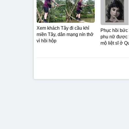
Xem khách Tây đi cầu khỉ
Phục hồi bức
miền Tây, dân mạng nín thở
phụ nữ được t
vì hồi hộp
mộ liệt sĩ ở 