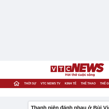
THỜI SỰ
VTC NEWS TV
KINH TẾ
THỂ THAO
THẾ G
thanh niên đánh nhau ở Bùi V