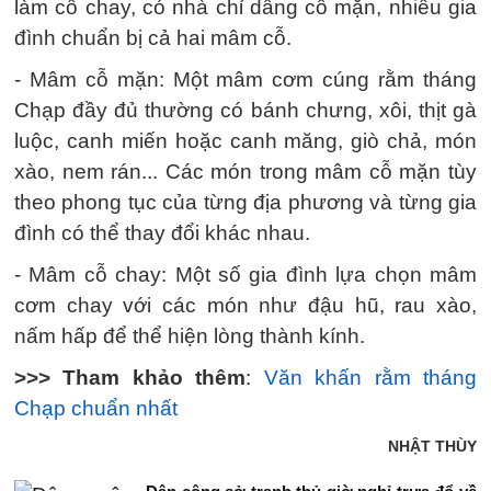
làm cỗ chay, có nhà chỉ dâng cỗ mặn, nhiều gia
đình chuẩn bị cả hai mâm cỗ.
- Mâm cỗ mặn: Một mâm cơm cúng rằm tháng
Chạp đầy đủ thường có bánh chưng, xôi, thịt gà
luộc, canh miến hoặc canh măng, giò chả, món
xào, nem rán... Các món trong mâm cỗ mặn tùy
theo phong tục của từng địa phương và từng gia
đình có thể thay đổi khác nhau.
- Mâm cỗ chay: Một số gia đình lựa chọn mâm
cơm chay với các món như đậu hũ, rau xào,
nấm hấp để thể hiện lòng thành kính.
>>> Tham khảo thêm
:
Văn khấn rằm tháng
Chạp chuẩn nhất
NHẬT THÙY