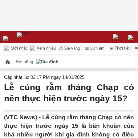
Mới nhất
Xem nhiều
💰 Giá vàng
📅 Lịch âm
☀️ Thời tiết

Đời sống
Gia đình
Cập nhật lúc 03:17 PM ngày 14/01/2025
Lễ cúng rằm tháng Chạp có
nên thực hiện trước ngày 15?
(VTC News) -
Lễ cúng rằm tháng Chạp có nên
thực hiện trước ngày 15 là băn khoăn của
khá nhiều người khi gia đình không có điều