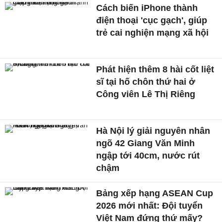
Cách biến iPhone thành
điện thoại 'cục gạch', giúp
trẻ cai nghiện mạng xã hội
Phát hiện thêm 8 hài cốt liệt
sĩ tại hố chôn thứ hai ở
Công viên Lê Thị Riêng
Hà Nội lý giải nguyên nhân
ngõ 42 Giang Văn Minh
ngập tới 40cm, nước rút
chậm
Bảng xếp hạng ASEAN Cup
2026 mới nhất: Đội tuyển
Việt Nam đứng thứ mấy?