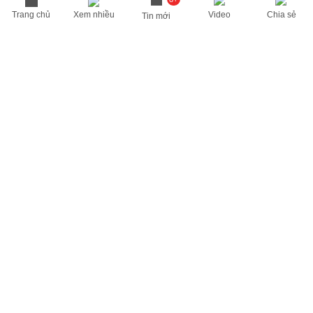
Trang chủ
Xem nhiều
Video
Chia sẻ
Tin mới
THÔNG TIN HỮU ÍCH
Cập nhật nhanh các thông tin được quan tâm mỗi ngày
Lịch âm hôm nay
Dự báo thời tiết hôm nay