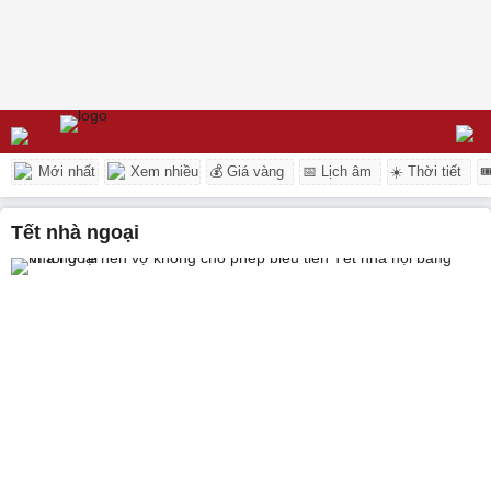
Mới nhất
Xem nhiều
💰 Giá vàng
📅 Lịch âm
☀️ Thời tiết

Tết nhà ngoại