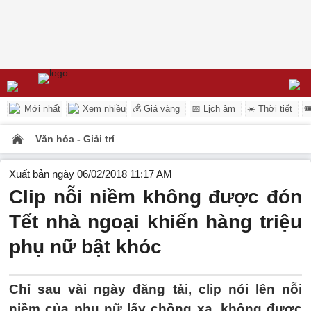
Mới nhất
Xem nhiều
💰 Giá vàng
📅 Lịch âm
☀️ Thời tiết

Văn hóa - Giải trí
Xuất bản ngày 06/02/2018 11:17 AM
Clip nỗi niềm không được đón
Tết nhà ngoại khiến hàng triệu
phụ nữ bật khóc
Chỉ sau vài ngày đăng tải, clip nói lên nỗi
niềm của phụ nữ lấy chồng xa, không được