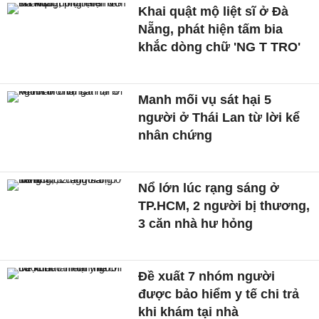
Khai quật mộ liệt sĩ ở Đà
Nẵng, phát hiện tấm bia
khắc dòng chữ 'NG T TRO'
Manh mối vụ sát hại 5
người ở Thái Lan từ lời kể
nhân chứng
Nổ lớn lúc rạng sáng ở
TP.HCM, 2 người bị thương,
3 căn nhà hư hỏng
Đề xuất 7 nhóm người
được bảo hiểm y tế chi trả
khi khám tại nhà