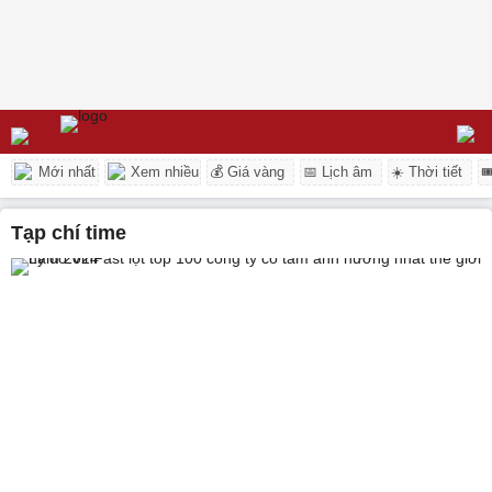
Mới nhất
Xem nhiều
💰 Giá vàng
📅 Lịch âm
☀️ Thời tiết

tạp chí time