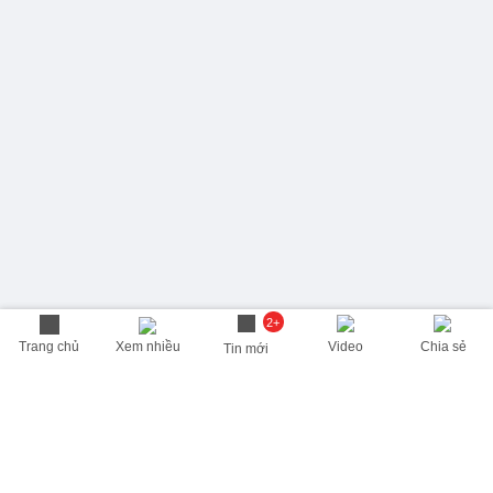
2+
Trang chủ
Xem nhiều
Video
Chia sẻ
Tin mới