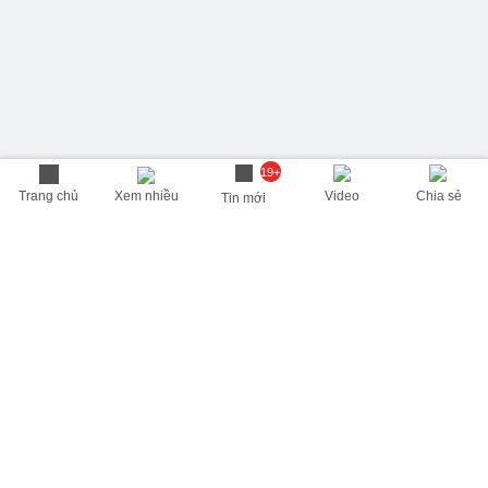
19+
Trang chủ
Xem nhiều
Video
Chia sẻ
Tin mới