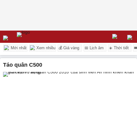
Mới nhất
Xem nhiều
💰 Giá vàng
📅 Lịch âm
☀️ Thời tiết

Táo quân C500