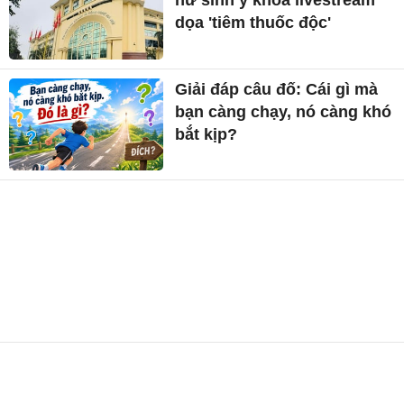
nữ sinh y khoa livestream
dọa 'tiêm thuốc độc'
Giải đáp câu đố: Cái gì mà
bạn càng chạy, nó càng khó
bắt kịp?