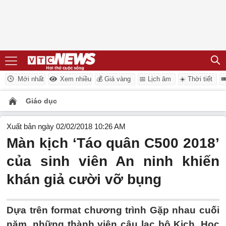
Mới nhất
Xem nhiều
💰 Giá vàng
📅 Lịch âm
☀️ Thời tiết

Giáo dục
Xuất bản ngày 02/02/2018 10:26 AM
Màn kịch ‘Táo quân C500 2018’
của sinh viên An ninh khiến
khán giả cười vỡ bụng
Dựa trên format chương trình Gặp nhau cuối
năm, những thành viên câu lạc bộ Kịch, Học