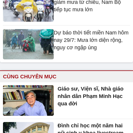
giảm mưa từ chiều, Nam Bộ
tiếp tục mưa lớn
Dự báo thời tiết miền Nam hôm
nay 29/7: Mưa lớn diện rộng,
nguy cơ ngập úng
CÙNG CHUYÊN MỤC
Giáo sư, Viện sĩ, Nhà giáo
nhân dân Phạm Minh Hạc
qua đời
Đình chỉ học một năm hai