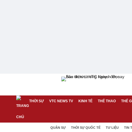
THỜI SỰ
VTC NEWS TV
KINH TẾ
THỂ THAO
THẾ G
QUÂN SỰ
THỜI SỰ QUỐC TẾ
TƯ LIỆU
TIN 