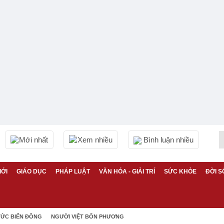
Mới nhất
Xem nhiều
Bình luận nhiều
IỚI
GIÁO DỤC
PHÁP LUẬT
VĂN HÓA - GIẢI TRÍ
SỨC KHỎE
ĐỜI S
TỨC BIỂN ĐÔNG
NGƯỜI VIỆT BỐN PHƯƠNG