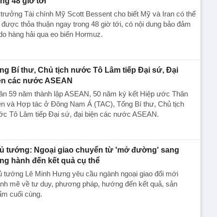
ong 48 giờ tới
trưởng Tài chính Mỹ Scott Bessent cho biết Mỹ và Iran có thể
 được thỏa thuận ngay trong 48 giờ tới, có nội dung bảo đảm
do hàng hải qua eo biển Hormuz.
ng Bí thư, Chủ tịch nước Tô Lâm tiếp Đại sứ, Đại
ện các nước ASEAN
ân 59 năm thành lập ASEAN, 50 năm ký kết Hiệp ước Thân
ện và Hợp tác ở Đông Nam Á (TAC), Tổng Bí thư, Chủ tịch
ớc Tô Lâm tiếp Đại sứ, đại biện các nước ASEAN.
ủ tướng: Ngoại giao chuyển từ 'mở đường' sang
ng hành đến kết quả cụ thể
ủ tướng Lê Minh Hưng yêu cầu ngành ngoại giao đổi mới
nh mẽ về tư duy, phương pháp, hướng đến kết quả, sản
ẩm cuối cùng.