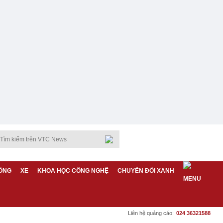
ỐNG
XE
KHOA HỌC CÔNG NGHỆ
CHUYỂN ĐỔI XANH
Liên hệ quảng cáo:
024 36321588