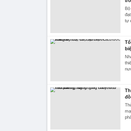
tr
Bộ 
đạt
tự 
Tổ
bi
Nh
thi
nư
Th
đồ
Th
mạ
ph