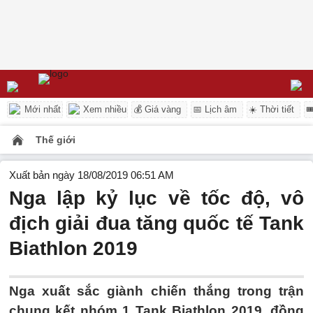
Mới nhất
Xem nhiều
💰 Giá vàng
📅 Lịch âm
☀️ Thời tiết

Thế giới
Xuất bản ngày 18/08/2019 06:51 AM
Nga lập kỷ lục về tốc độ, vô
địch giải đua tăng quốc tế Tank
Biathlon 2019
Nga xuất sắc giành chiến thắng trong trận
chung kết nhóm 1 Tank Biathlon 2019, đồng