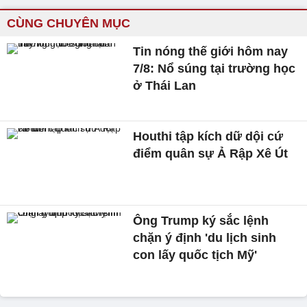
CÙNG CHUYÊN MỤC
Tin nóng thế giới hôm nay
7/8: Nổ súng tại trường học
ở Thái Lan
Houthi tập kích dữ dội cứ
điểm quân sự Ả Rập Xê Út
Ông Trump ký sắc lệnh
chặn ý định 'du lịch sinh
con lấy quốc tịch Mỹ'