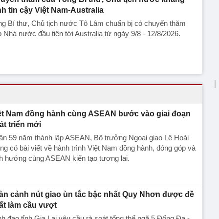
nh tin cậy Việt Nam-Australia
ng Bí thư, Chủ tịch nước Tô Lâm chuẩn bị có chuyến thăm
 Nhà nước đầu tiên tới Australia từ ngày 9/8 - 12/8/2026.
ệt Nam đồng hành cùng ASEAN bước vào giai đoạn
át triển mới
ân 59 năm thành lập ASEAN, Bộ trưởng Ngoại giao Lê Hoài
ng có bài viết về hành trình Việt Nam đồng hành, đóng góp và
h hướng cùng ASEAN kiến tạo tương lai.
àn cảnh nút giao ùn tắc bậc nhất Quy Nhơn được đề
ất làm cầu vượt
h đạo tỉnh Gia Lai yêu cầu rà soát tổng thể ngã 5 Đống Đa -