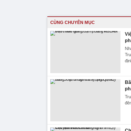
CÙNG CHUYÊN MỤC
Vi
ph
Nh
Tru
địn
Bã
ph
Tru
đêm
Ch