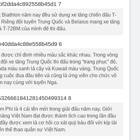
k Biathlon năm nay đều sử dụng xe tăng chiến đấu T-
Riêng đội tuyển Trung Quốc và Belarus mang xe tăng
 T-72BM của mình để thi đấu.
ng được chỉ định nhiều màu sắc khác nhau. Trong vòng
 đội xe tăng Trung Quốc thi đấu trong “trang phục” đỏ,
nda màu xanh lá cây và Kuwait màu vàng. Trung Quốc
ng cuộc đua đầu tiên và cũng là ứng viên cho chức vô
m nay cùng với tuyển Nga.
 Phi là 4 cái tên mới trong giải đấu năm nay. Giới
năng Việt Nam đạt được thành tích cao trong lần đầu
ây được xem là cơ hội cọ xát quý báu đối với kíp lái
ển thể thao quân sự Việt Nam.