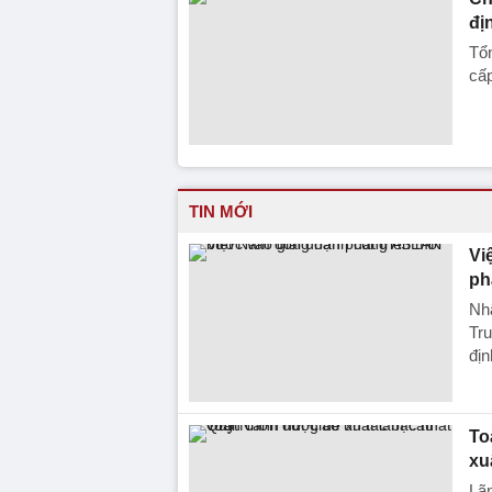
đị
Tổ
cấp
TIN MỚI
Vi
ph
Nh
Tru
địn
To
xu
Lãn