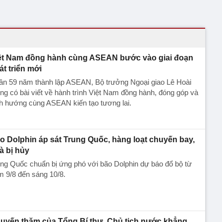
ệt Nam đồng hành cùng ASEAN bước vào giai đoạn
át triển mới
ân 59 năm thành lập ASEAN, Bộ trưởng Ngoại giao Lê Hoài
ng có bài viết về hành trình Việt Nam đồng hành, đóng góp và
h hướng cùng ASEAN kiến tạo tương lai.
o Dolphin áp sát Trung Quốc, hàng loạt chuyến bay,
à bị hủy
ng Quốc chuẩn bị ứng phó với bão Dolphin dự báo đổ bộ từ
 9/8 đến sáng 10/8.
uyến thăm của Tổng Bí thư, Chủ tịch nước khẳng