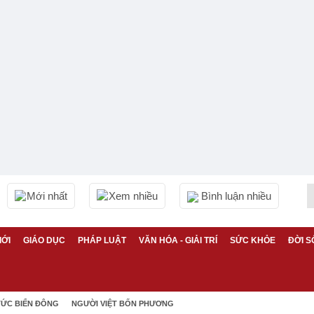
Mới nhất
Xem nhiều
Bình luận nhiều
IỚI
GIÁO DỤC
PHÁP LUẬT
VĂN HÓA - GIẢI TRÍ
SỨC KHỎE
ĐỜI S
TỨC BIỂN ĐÔNG
NGƯỜI VIỆT BỐN PHƯƠNG