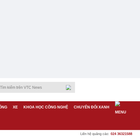
ỐNG
XE
KHOA HỌC CÔNG NGHỆ
CHUYỂN ĐỔI XANH
Liên hệ quảng cáo:
024 36321588