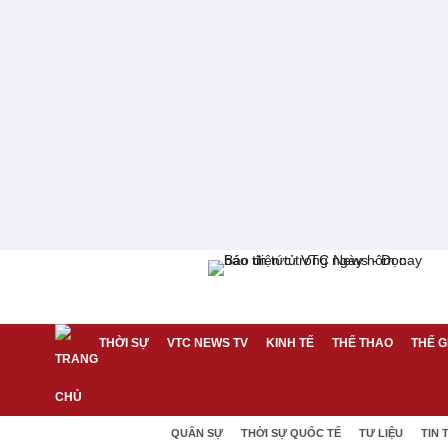
THỜI SỰ
VTC NEWS TV
KINH TẾ
THỂ THAO
THẾ G
QUÂN SỰ
THỜI SỰ QUỐC TẾ
TƯ LIỆU
TIN 