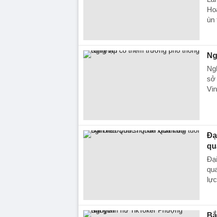
Ho
ùn
Ng
Ng
sở
Vin
Đạ
qu
Đại
qu
lực
Bắ