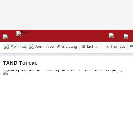
Mới nhất
Xem nhiều
💰 Giá vàng
📅 Lịch âm
☀️ Thời tiết

TAND Tối cao