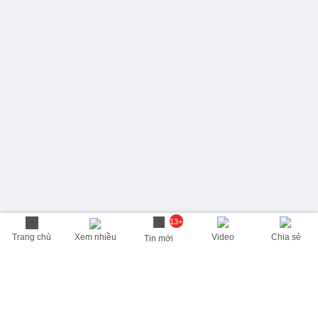
13+
Trang chủ
Xem nhiều
Video
Chia sẻ
Tin mới