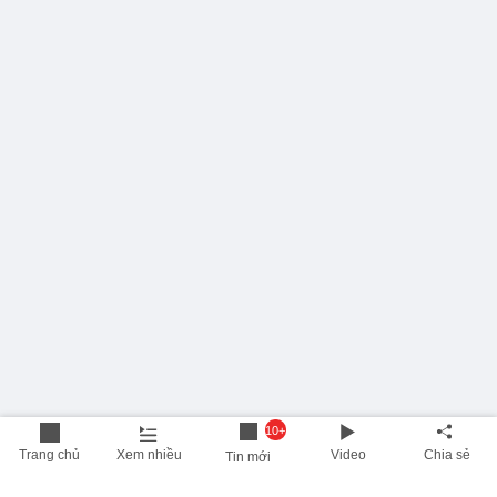
10+
Trang chủ
Xem nhiều
Video
Chia sẻ
Tin mới