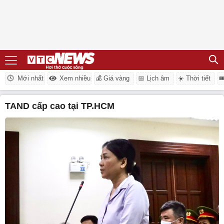
Mới nhất
Xem nhiều
💰 Giá vàng
📅 Lịch âm
☀️ Thời tiết

TAND cấp cao tại TP.HCM