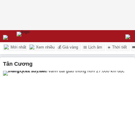
Mới nhất
Xem nhiều
💰 Giá vàng
📅 Lịch âm
☀️ Thời tiết

Tân Cương