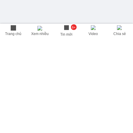
6+
Trang chủ
Xem nhiều
Video
Chia sẻ
Tin mới
THÔNG TIN HỮU ÍCH
Cập nhật nhanh các thông tin được quan tâm mỗi ngày