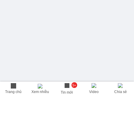
5+
Trang chủ
Xem nhiều
Video
Chia sẻ
Tin mới