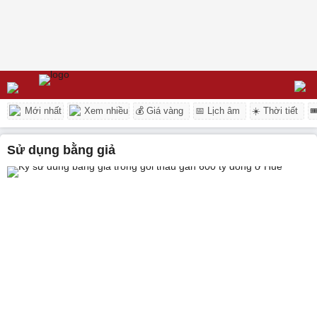
Mới nhất
Xem nhiều
💰 Giá vàng
📅 Lịch âm
☀️ Thời tiết

sử dụng bằng giả