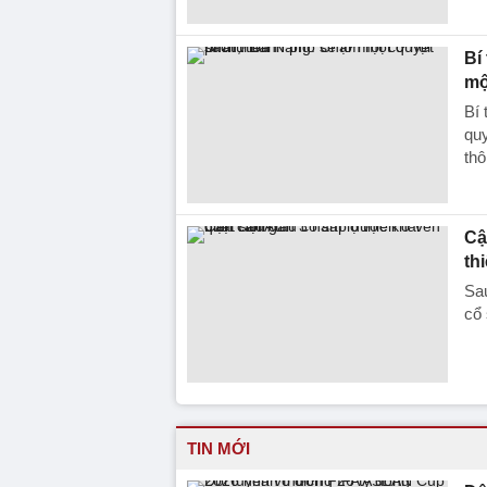
Bí
mộ
Bí
quy
thô
Cậ
th
Sau
cổ 
TIN MỚI