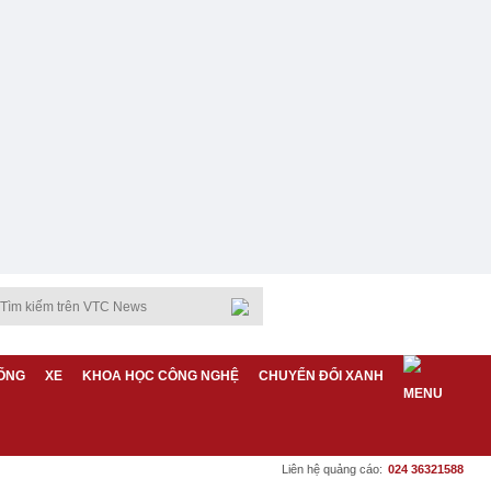
ỐNG
XE
KHOA HỌC CÔNG NGHỆ
CHUYỂN ĐỔI XANH
Liên hệ quảng cáo:
024 36321588