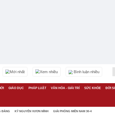
Mới nhất
Xem nhiều
Bình luận nhiều
IỚI
GIÁO DỤC
PHÁP LUẬT
VĂN HÓA - GIẢI TRÍ
SỨC KHỎE
ĐỜI S
G ĐẢNG
KỶ NGUYÊN VƯƠN MÌNH
GIẢI PHÓNG MIỀN NAM 30-4