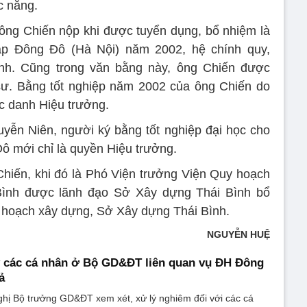
c năng.
ông Chiến nộp khi được tuyển dụng, bổ nhiệm là
ập Đông Đô (Hà Nội) năm 2002, hệ chính quy,
ình. Cũng trong văn bằng này, ông Chiến được
sư. Bằng tốt nghiệp năm 2002 của ông Chiến do
 danh Hiệu trưởng.
ễn Niên, người ký bằng tốt nghiệp đại học cho
Đô mới chỉ là quyền Hiệu trưởng.
hiến, khi đó là Phó Viện trưởng Viện Quy hoạch
ình được lãnh đạo Sở Xây dựng Thái Bình bổ
 hoạch xây dựng, Sở Xây dựng Thái Bình.
NGUYỄN HUỆ
ý các cá nhân ở Bộ GD&ĐT liên quan vụ ĐH Đông
ả
ghị Bộ trưởng GD&ĐT xem xét, xử lý nghiêm đối với các cá