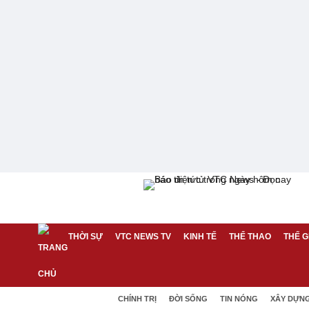
THỜI SỰ
VTC NEWS TV
KINH TẾ
THỂ THAO
THẾ G
CHÍNH TRỊ
ĐỜI SỐNG
TIN NÓNG
XÂY DỰN