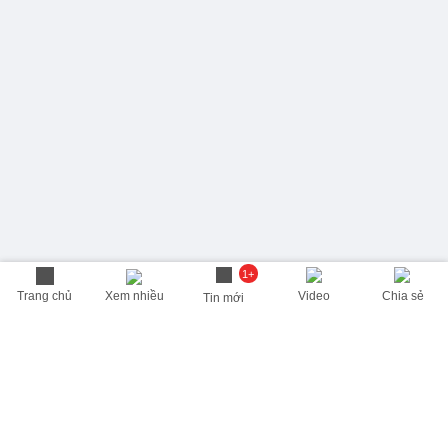
1+
Trang chủ
Xem nhiều
Video
Chia sẻ
Tin mới