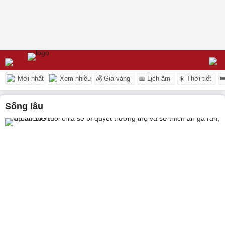
Mới nhất
Xem nhiều
💰 Giá vàng
📅 Lịch âm
☀️ Thời tiết

sống lâu