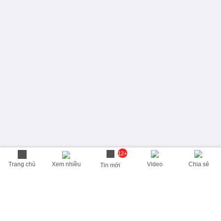
12+
Trang chủ
Xem nhiều
Video
Chia sẻ
Tin mới