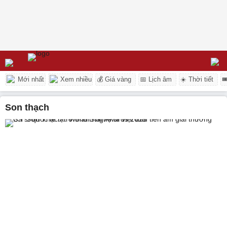
Mới nhất
Xem nhiều
💰 Giá vàng
📅 Lịch âm
☀️ Thời tiết

son thạch