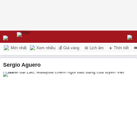
Mới nhất
Xem nhiều
💰 Giá vàng
📅 Lịch âm
☀️ Thời tiết

Sergio Aguero