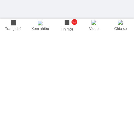
2+
Trang chủ
Xem nhiều
Video
Chia sẻ
Tin mới
THÔNG TIN HỮU ÍCH
Cập nhật nhanh các thông tin được quan tâm mỗi ngày