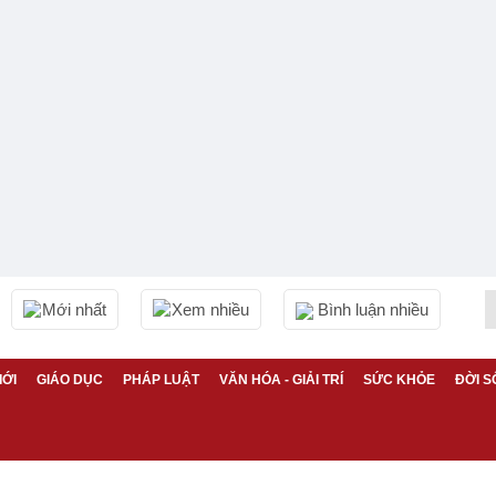
Mới nhất
Xem nhiều
Bình luận nhiều
IỚI
GIÁO DỤC
PHÁP LUẬT
VĂN HÓA - GIẢI TRÍ
SỨC KHỎE
ĐỜI S