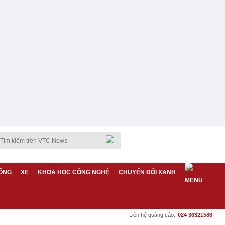
ỐNG
XE
KHOA HỌC CÔNG NGHỆ
CHUYỂN ĐỔI XANH
Liên hệ quảng cáo:
024 36321588