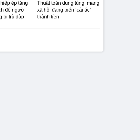
hiệp ép tăng
Thuật toán dung túng, mạng
ách để người
xã hội đang biến ‘cái ác’
 bị trù dập
thành tiền