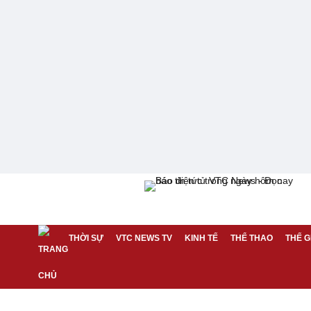
THỜI SỰ
VTC NEWS TV
KINH TẾ
THỂ THAO
THẾ G