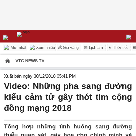
Mới nhất
Xem nhiều
💰 Giá vàng
📅 Lịch âm
☀️ Thời tiết

VTC NEWS TV
Xuất bản ngày 30/12/2018 05:41 PM
Video: Những pha sang đường
kiểu cảm tử gây thót tim cộng
đồng mạng 2018
Tổng hợp những tình huống sang đường
thiếu quan sát, gây họa cho chính mình và