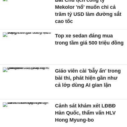
Mekolor 'nổ' muốn chi cả
trăm tỷ USD làm đường sắt
cao tốc
Top xe sedan đáng mua
trong tầm giá 500 triệu đồng
Giáo viên cài 'bẫy ẩn' trong
bài thi, phát hiện gần như
cả lớp dùng AI gian lận
Cảnh sát khám xét LĐBĐ
Hàn Quốc, thẩm vấn HLV
Hong Myung-bo