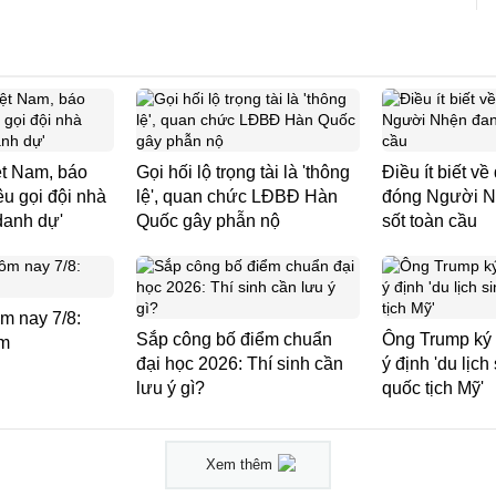
ệt Nam, báo
Gọi hối lộ trọng tài là 'thông
Điều ít biết về
u gọi đội nhà
lệ', quan chức LĐBĐ Hàn
đóng Người N
 danh dự'
Quốc gây phẫn nộ
sốt toàn cầu
m nay 7/8:
Sắp công bố điểm chuẩn
Ông Trump ký 
ảm
đại học 2026: Thí sinh cần
ý định 'du lịch
lưu ý gì?
quốc tịch Mỹ'
Xem thêm