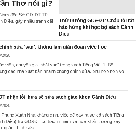
ần Thơ nói gì?
ỏi Giám đốc Sở GD-ĐT TP
Thứ trưởng GD&ĐT: Cháu tôi rất
h Diều, gây nhiều tranh cãi
hào hứng khi học bộ sách Cánh
Diều
 chỉnh sửa ‘sạn’, không làm gián đoạn việc học
0/2020
áo viên, chuyên gia “nhặt sạn” trong sách Tiếng Việt 1, Bộ
g các nhà xuất bản nhanh chóng chỉnh sửa, phù hợp hơn với
T nhận lỗi, hứa sẽ sửa sách giáo khoa Cánh Diều
0/2020
 Phùng Xuân Nhạ khẳng định, việc để xảy ra sự cố sách Tiếng
ánh Diều) Bộ GD&ĐT có trách nhiệm và hứa khẩn trương xây
ng án chỉnh sửa.