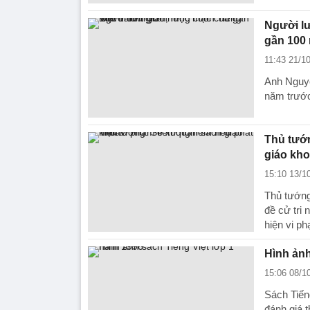
Người lư
gần 100
11:43 21/1
Anh Nguyễ
năm trướ
Thủ tướn
giáo kh
15:10 13/1
Thủ tướng
đề cử tri
hiện vi p
Hình ảnh
15:06 08/1
Sách Tiến
đánh giá t