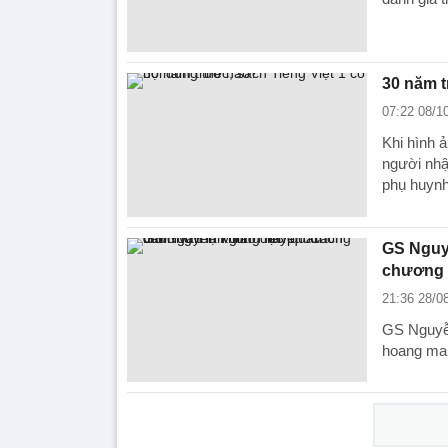
30 năm t
07:22 08/1
Khi hình 
người nhậ
phụ huyn
GS Nguyễ
chương t
21:36 28/0
GS Nguyễn
hoang man