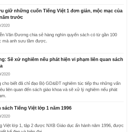
u giữ những cuốn Tiếng Việt 1 đơn giản, mộc mạc của
 năm trước
0/2020
n Văn Đương chia sẻ hàng nghìn quyển sách có từ gần 100
c mà anh sưu tầm được.
g: Sẽ xử nghiêm nếu phát hiện vi phạm liên quan sách
oa
0/2020
 cho biết đã chỉ đạo Bộ GD&ĐT nghiêm túc tiếp thu những vấn
 nêu liên quan đến sách giáo khoa và sẽ xử lý nghiêm nếu phát
hạm.
 sách Tiếng Việt lớp 1 năm 1996
0/2020
g Việt lớp 1, tập 2 được NXB Giáo dục ấn hành năm 1996, được
hiết kế đẹp và hiện đại.