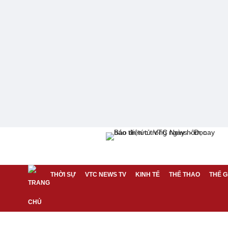
THỜI SỰ
VTC NEWS TV
KINH TẾ
THỂ THAO
THẾ G