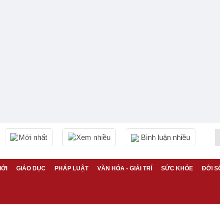
Mới nhất
Xem nhiều
Bình luận nhiều
IỚI
GIÁO DỤC
PHÁP LUẬT
VĂN HÓA - GIẢI TRÍ
SỨC KHỎE
ĐỜI S