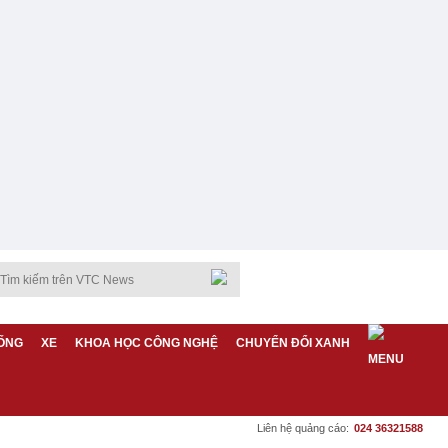
ỐNG
XE
KHOA HỌC CÔNG NGHỆ
CHUYỂN ĐỔI XANH
Liên hệ quảng cáo:
024 36321588