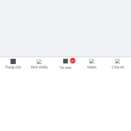
15+
Trang chủ
Xem nhiều
Video
Chia sẻ
Tin mới