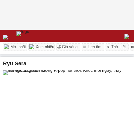
Mới nhất
Xem nhiều
💰 Giá vàng
📅 Lịch âm
☀️ Thời tiết

Ryu Sera