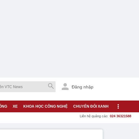
Đăng nhập
ỐNG
XE
KHOA HỌC CÔNG NGHỆ
CHUYỂN ĐỔI XANH
Liên hệ quảng cáo:
024 36321588