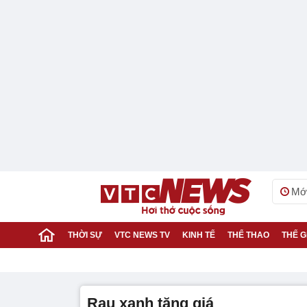
Mới
THỜI SỰ
VTC NEWS TV
KINH TẾ
THỂ THAO
THẾ G
rau xanh tăng giá