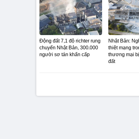
Động đất 7,1 độ richter rung
Nhật Bản: Ng
chuyển Nhật Bản, 300.000
thiệt mạng tr
người sơ tán khẩn cấp
thương mại b
đất