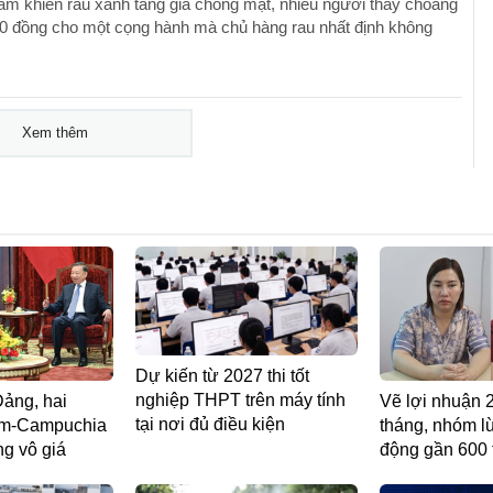
ẩm khiến rau xanh tăng giá chóng mặt, nhiều người thấy choáng
000 đồng cho một cọng hành mà chủ hàng rau nhất định không
Xem thêm
Dự kiến từ 2027 thi tốt
nghiệp THPT trên máy tính
Đảng, hai
Vẽ lợi nhuận 
tại nơi đủ điều kiện
am-Campuchia
tháng, nhóm l
g vô giá ​
động gần 600 