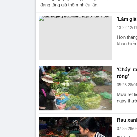
đang tăng giá thêm nhiều lần.
'Làm giá
13:22 12/1
Hơn tháng
khan hiếm
'Cháy' r
ròng'
05:25 28/0
Mưa rét ti
ngày thườ
Rau xanh
07:35 28/0