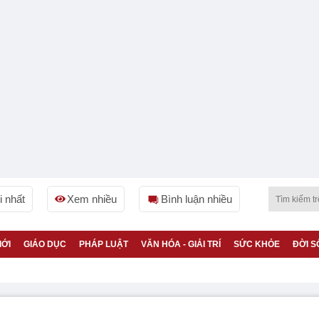
 nhất
Xem nhiều
Bình luận nhiều
IỚI
GIÁO DỤC
PHÁP LUẬT
VĂN HÓA - GIẢI TRÍ
SỨC KHỎE
ĐỜI S