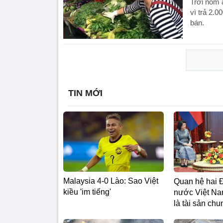
Trời nồm 
vì trả 2.
bán.
TIN MỚI
Malaysia 4-0 Lào: Sao Việt
Quan hệ hai 
kiều 'im tiếng'
nước Việt N
là tài sản chun