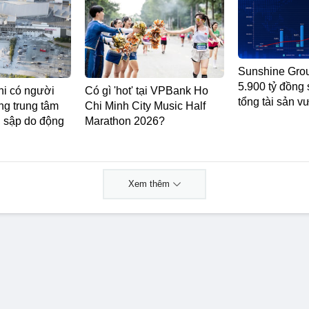
Sunshine Grou
5.900 tỷ đồng 
hi có người
Có gì 'hot' tại VPBank Ho
tổng tài sản v
ong trung tâm
Chi Minh City Music Half
ị sập do động
Marathon 2026?
Xem thêm