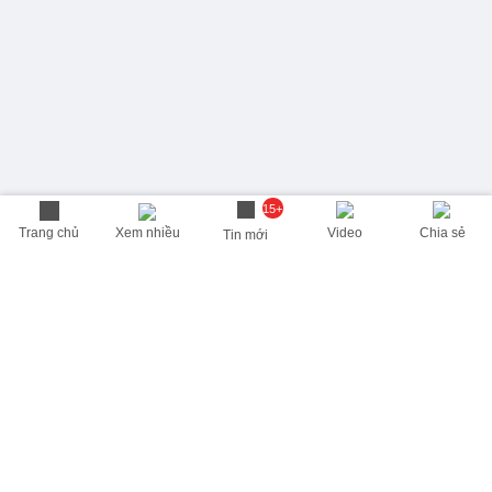
15+
Trang chủ
Xem nhiều
Video
Chia sẻ
Tin mới