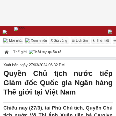
Mới nhất
Xem nhiều
💰 Giá vàng
📅 Lịch âm
☀️ Thời tiết

Thế giới
Thời sự quốc tế
Xuất bản ngày 27/03/2024 06:32 PM
Quyền Chủ tịch nước tiếp
Giám đốc Quốc gia Ngân hàng
Thế giới tại Việt Nam
Chiều nay (27/3), tại Phủ Chủ tịch, Quyền Chủ
tịch nước Võ Thị Ánh Xuân tiếp bà Carolyn