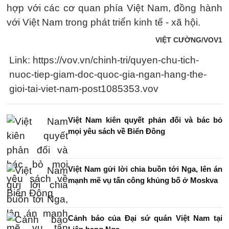
hợp với các cơ quan phía Việt Nam, đồng hành
với Việt Nam trong phát triển kinh tế - xã hội.
VIỆT CƯỜNG/VOV1
Link: https://vov.vn/chinh-tri/quyen-chu-tich-
nuoc-tiep-giam-doc-quoc-gia-ngan-hang-the-
gioi-tai-viet-nam-post1085353.vov
Việt Nam kiên quyết phản đối và bác bỏ
mọi yêu sách về Biển Đông
Việt Nam gửi lời chia buồn tới Nga, lên án
mạnh mẽ vụ tấn công khủng bố ở Moskva
Cảnh báo của Đại sứ quán Việt Nam tại