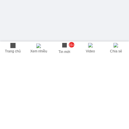
15+
Trang chủ
Xem nhiều
Video
Chia sẻ
Tin mới