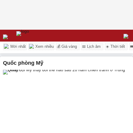
Mới nhất
Xem nhiều
💰 Giá vàng
📅 Lịch âm
☀️ Thời tiết

Quốc phòng Mỹ