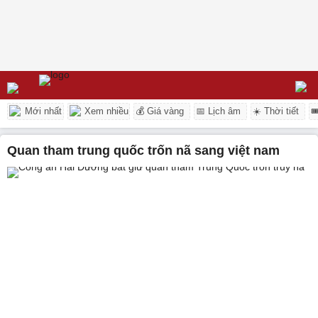
Mới nhất
Xem nhiều
💰 Giá vàng
📅 Lịch âm
☀️ Thời tiết

quan tham trung quốc trốn nã sang việt nam