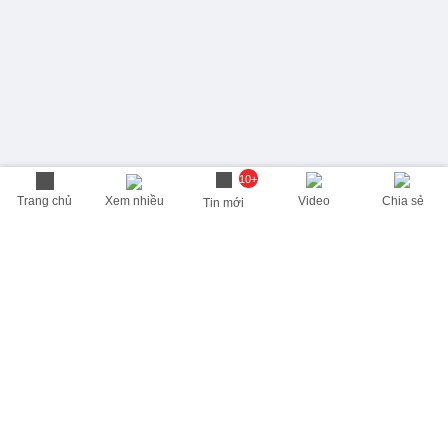
10+
Trang chủ
Xem nhiều
Video
Chia sẻ
Tin mới