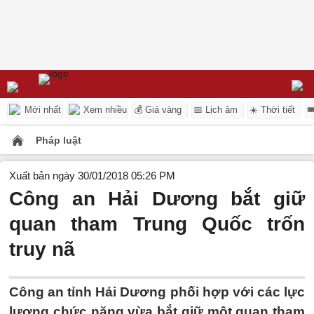
Mới nhất
Xem nhiều
💰 Giá vàng
📅 Lịch âm
☀️ Thời tiết

Pháp luật
Xuất bản ngày 30/01/2018 05:26 PM
Công an Hải Dương bắt giữ
quan tham Trung Quốc trốn
truy nã
Công an tỉnh Hải Dương phối hợp với các lực
lượng chức năng vừa bắt giữ một quan tham