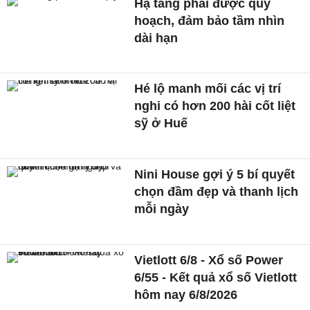
Hạ tầng phải được quy
hoạch, đảm bảo tầm nhìn
dài hạn
Hé lộ manh mối các vị trí
nghi có hơn 200 hài cốt liệt
sỹ ở Huế
Nini House gợi ý 5 bí quyết
chọn đầm đẹp và thanh lịch
mỗi ngày
Vietlott 6/8 - Xổ số Power
6/55 - Kết quả xổ số Vietlott
hôm nay 6/8/2026