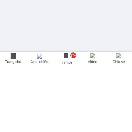
17+
Trang chủ
Xem nhiều
Video
Chia sẻ
Tin mới