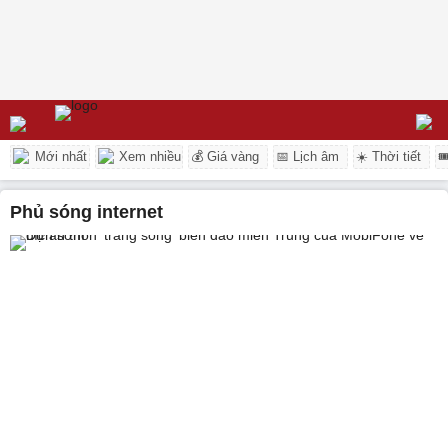
Mới nhất
Xem nhiều
💰 Giá vàng
📅 Lịch âm
☀️ Thời tiết

phủ sóng internet