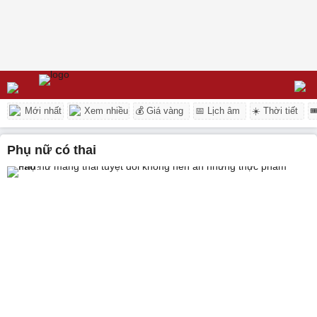
Mới nhất
Xem nhiều
💰 Giá vàng
📅 Lịch âm
☀️ Thời tiết

phụ nữ có thai