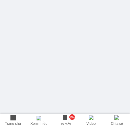
19+
Trang chủ
Xem nhiều
Video
Chia sẻ
Tin mới