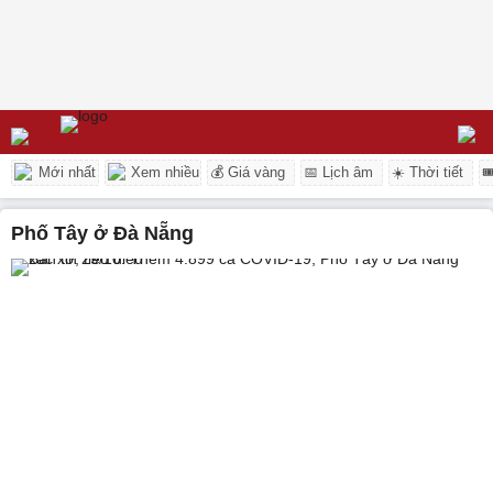
Mới nhất
Xem nhiều
💰 Giá vàng
📅 Lịch âm
☀️ Thời tiết

Phố Tây ở Đà Nẵng