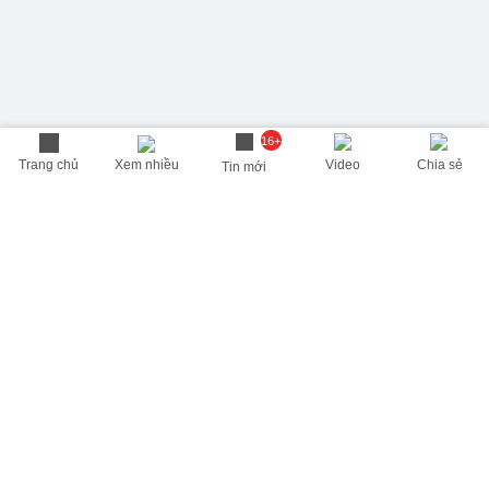
16+
Trang chủ
Xem nhiều
Video
Chia sẻ
Tin mới
THÔNG TIN HỮU ÍCH