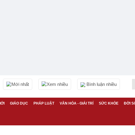
Mới nhất
Xem nhiều
Bình luận nhiều
IỚI
GIÁO DỤC
PHÁP LUẬT
VĂN HÓA - GIẢI TRÍ
SỨC KHỎE
ĐỜI S