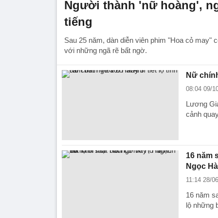
Người thành 'nữ hoàng', n
tiếng
Sau 25 năm, dàn diễn viên phim "Hoa cỏ may" c
với những ngã rẽ bất ngờ.
Nữ chính
08:04 09/1
Lương Gia
cảnh quay
16 năm s
Ngọc Hà
11:14 28/0
16 năm sa
lộ những 