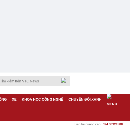
ỐNG
XE
KHOA HỌC CÔNG NGHỆ
CHUYỂN ĐỔI XANH
Liên hệ quảng cáo:
024 36321588