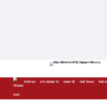
THỜI SỰ
VTC NEWS TV
KINH TẾ
THỂ THAO
THẾ G