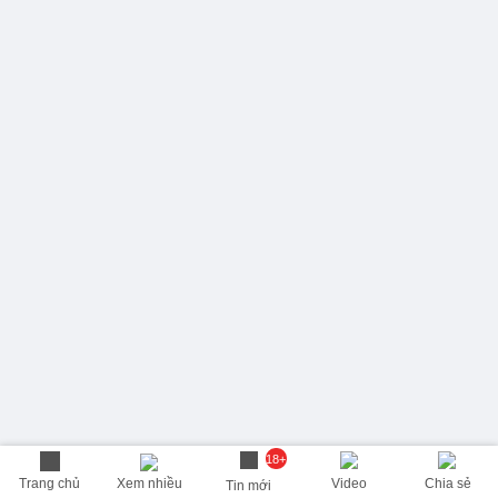
18+
Trang chủ
Xem nhiều
Video
Chia sẻ
Tin mới