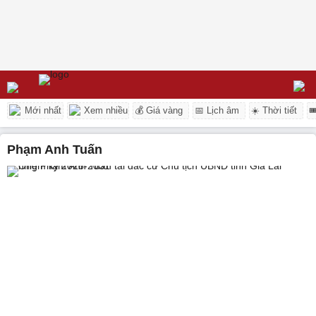
Mới nhất
Xem nhiều
💰 Giá vàng
📅 Lịch âm
☀️ Thời tiết

Phạm Anh Tuấn