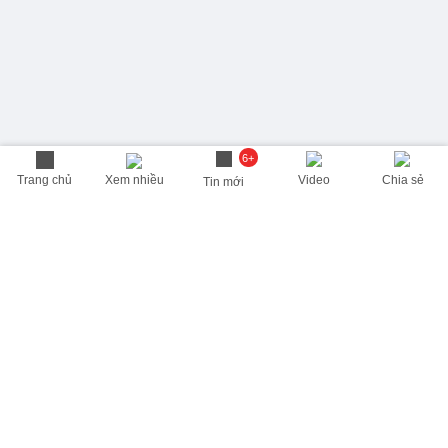
6+
Trang chủ
Xem nhiều
Video
Chia sẻ
Tin mới