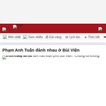
Mới nhất
Xem nhiều
💰 Giá vàng
📅 Lịch âm
☀️ Thời tiết

Phạm Anh Tuấn đánh nhau ở Bùi Viện