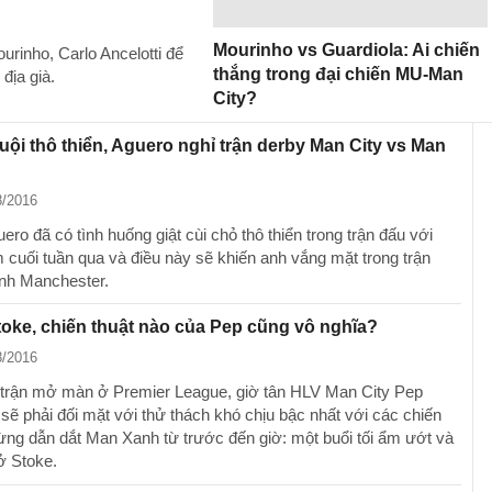
Mourinho vs Guardiola: Ai chiến
rinho, Carlo Ancelotti để
thắng trong đại chiến MU-Man
địa già.
City?
ội thô thiển, Aguero nghỉ trận derby Man City vs Man
8/2016
ero đã có tình huống giật cùi chỏ thô thiển trong trận đấu với
cuối tuần qua và điều này sẽ khiến anh vắng mặt trong trận
nh Manchester.
oke, chiến thuật nào của Pep cũng vô nghĩa?
8/2016
 trận mở màn ở Premier League, giờ tân HLV Man City Pep
sẽ phải đối mặt với thử thách khó chịu bậc nhất với các chiến
từng dẫn dắt Man Xanh từ trước đến giờ: một buổi tối ẩm ướt và
ở Stoke.