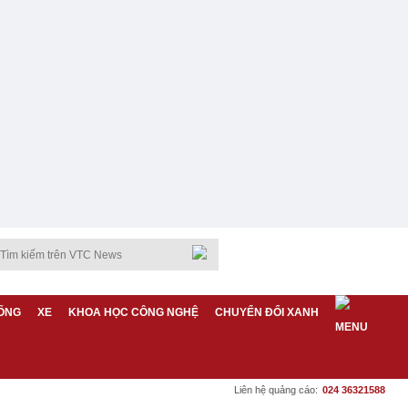
ỐNG
XE
KHOA HỌC CÔNG NGHỆ
CHUYỂN ĐỔI XANH
Liên hệ quảng cáo:
024 36321588