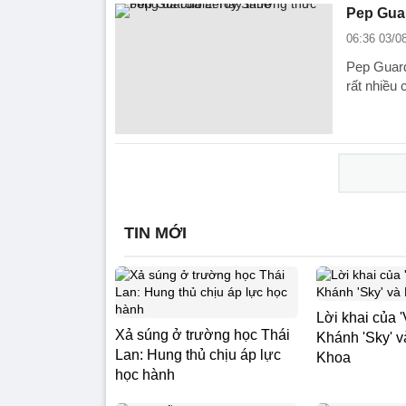
Pep Gua
06:36 03/0
Pep Guard
rất nhiều
TIN MỚI
Lời khai của '
Xả súng ở trường học Thái
Khánh 'Sky' 
Lan: Hung thủ chịu áp lực
Khoa
học hành