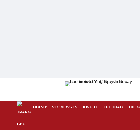
THỜI SỰ
VTC NEWS TV
KINH TẾ
THỂ THAO
THẾ G