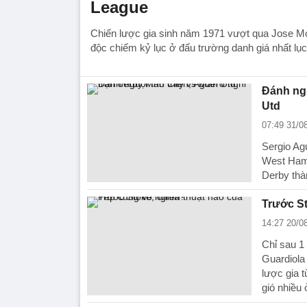
League
Chiến lược gia sinh năm 1971 vượt qua Jose Mou
độc chiếm kỷ lục ở đấu trường danh giá nhất lục 
Đánh ngu
Utd
07:49 31/0
Sergio Agu
West Ham 
Derby thà
Trước St
14:27 20/0
Chỉ sau 1
Guardiola 
lược gia 
gió nhiều 