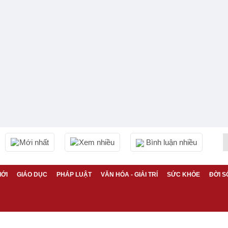
Mới nhất
Xem nhiều
Bình luận nhiều
IỚI
GIÁO DỤC
PHÁP LUẬT
VĂN HÓA - GIẢI TRÍ
SỨC KHỎE
ĐỜI S