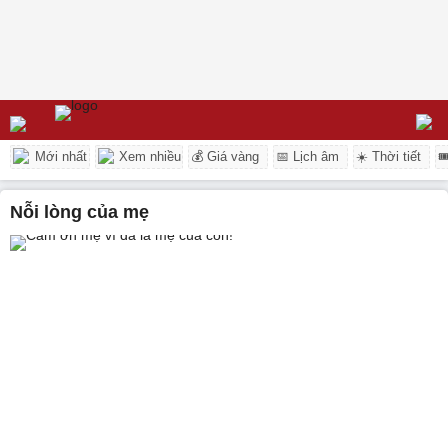
Mới nhất
Xem nhiều
💰 Giá vàng
📅 Lịch âm
☀️ Thời tiết

nỗi lòng của mẹ