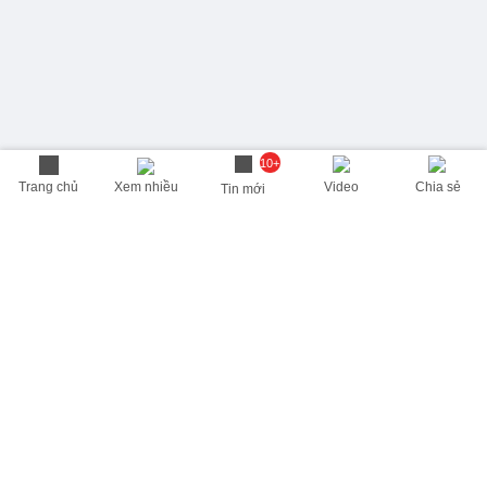
10+
Trang chủ
Xem nhiều
Video
Chia sẻ
Tin mới