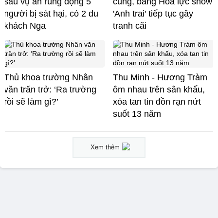
sau vụ án rúng động 5
cùng, bảng Hỏa lực show
người bị sát hại, có 2 du
'Anh trai' tiếp tục gây
khách Nga
tranh cãi
Thủ khoa trường Nhân
Thu Minh - Hương Tràm
văn trăn trở: ‘Ra trường
ôm nhau trên sân khấu,
rồi sẽ làm gì?’
xóa tan tin đồn rạn nứt
suốt 13 năm
Xem thêm