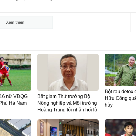
Xem thêm
Bột rau detox 
 U16 nữ VĐQG
Bắt giam Thứ trưởng Bộ
Hữu Công quản
 Phú Hà Nam
Nông nghiệp và Môi trường
hủy
Hoàng Trung tội nhận hối lộ