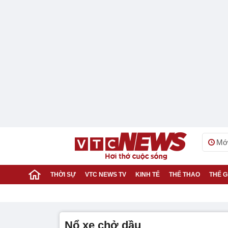
Mới
THỜI SỰ
VTC NEWS TV
KINH TẾ
THỂ THAO
THẾ G
nổ xe chở dầu