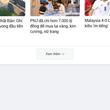
Malaysia 4-0 L
Nhật Bản: Ghi
PNJ đã chi hơn 7.000 tỷ
kiều 'im tiếng'
vong đầu tiên
đồng để mua lại vàng, kim
cương, nữ trang
Xem thêm