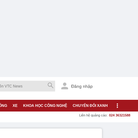
Đăng nhập
ỐNG
XE
KHOA HỌC CÔNG NGHỆ
CHUYỂN ĐỔI XANH
Liên hệ quảng cáo:
024 36321588