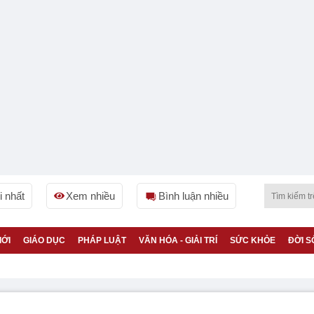
 nhất
Xem nhiều
Bình luận nhiều
IỚI
GIÁO DỤC
PHÁP LUẬT
VĂN HÓA - GIẢI TRÍ
SỨC KHỎE
ĐỜI S