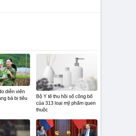
do diễn viên
Bộ Y tế thu hồi số công bố
g bá bị tiêu
của 313 loại mỹ phẩm quen
thuộc