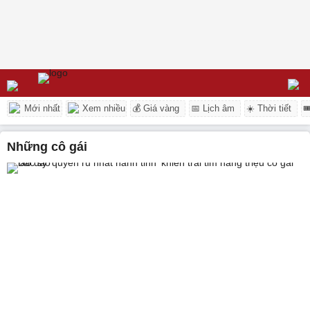
Mới nhất
Xem nhiều
💰 Giá vàng
📅 Lịch âm
☀️ Thời tiết

những cô gái