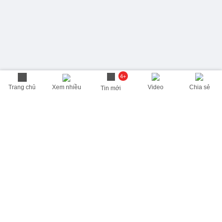
4+
Trang chủ
Xem nhiều
Video
Chia sẻ
Tin mới